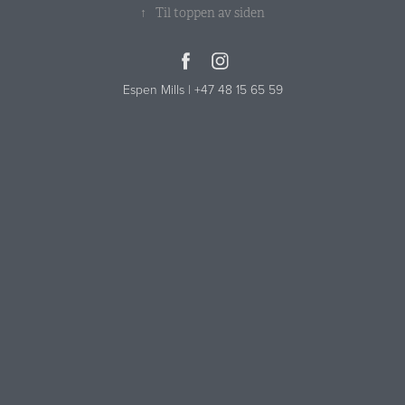
↑
Til toppen av siden
Espen Mills | +47 48 15 65 59