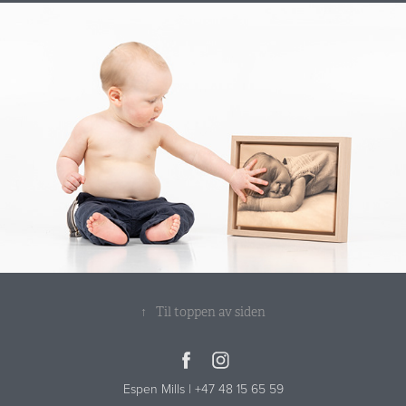
↑
Til toppen av siden
Espen Mills | +47 48 15 65 59